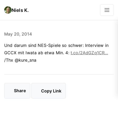
Niels K.
May 20, 2014
Und darum sind NES-Spiele so schwer: Interview in
GCCX mit Iwata ab etwa Min. 4:
t.co/2AdGZq1CR…
/Thx @kure_sna
Share
Copy Link