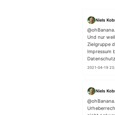
Niels Kob
@ohBananaJo
Und nur weil
Zielgruppe d
Impressum br
Datenschutze
2021-04-19 23
Niels Kob
@ohBananaJo
Urheberrecht