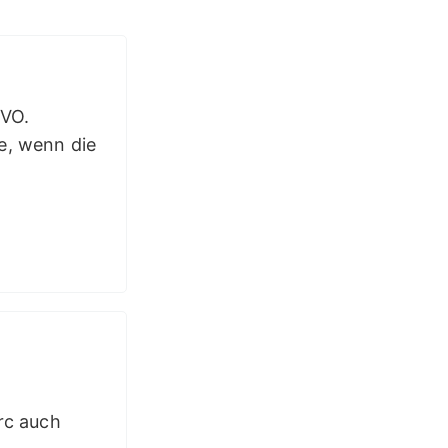
GVO.
e, wenn die
rc auch