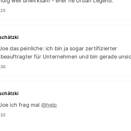
ndig weil unwirksam - eher ne Urban Legend.
:25
schätzki
 das peinliche: ich bin ja sogar zertifizierter
beauftragter für Unternehmen und bin gerade unsic
:30
schätzki
oe ich frag mal
@help
:32