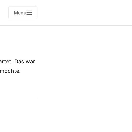
Menu
artet. Das war
t mochte.