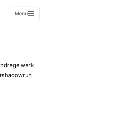
Menu
undregelwerk
) #shadowrun