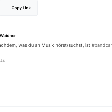
Copy Link
 Waidner
achdem, was du an Musik hörst/suchst, ist
#
bandca
:44