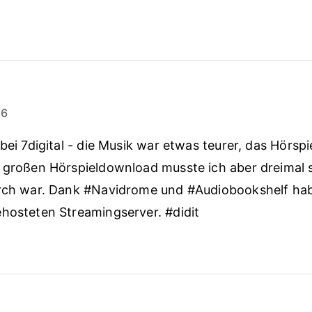
26
bei 7digital - die Musik war etwas teurer, das Hörspi
 großen Hörspieldownload musste ich aber dreimal s
urch war. Dank #Navidrome und #Audiobookshelf hab
hosteten Streamingserver. #didit