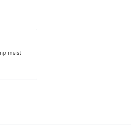
mp
meist