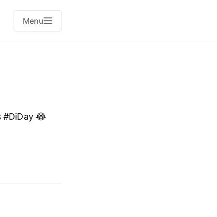
Menu
s #DiDay 😂