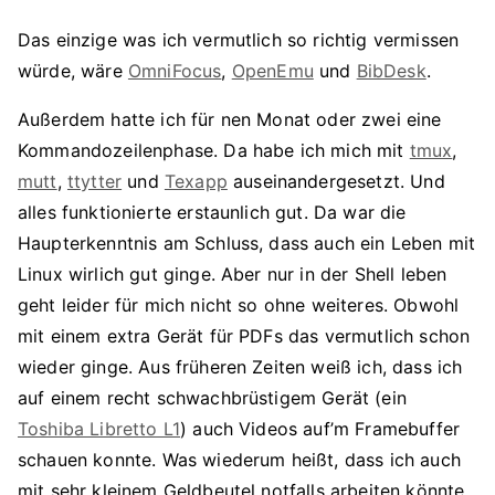
Das einzige was ich vermutlich so richtig vermissen
würde, wäre
OmniFocus
,
OpenEmu
und
BibDesk
.
Außerdem hatte ich für nen Monat oder zwei eine
Kommandozeilenphase. Da habe ich mich mit
tmux
,
mutt
,
ttytter
und
Texapp
auseinandergesetzt. Und
alles funktionierte erstaunlich gut. Da war die
Haupterkenntnis am Schluss, dass auch ein Leben mit
Linux wirlich gut ginge. Aber nur in der Shell leben
geht leider für mich nicht so ohne weiteres. Obwohl
mit einem extra Gerät für PDFs das vermutlich schon
wieder ginge. Aus früheren Zeiten weiß ich, dass ich
auf einem recht schwachbrüstigem Gerät (ein
Toshiba Libretto L1
) auch Videos auf’m Framebuffer
schauen konnte. Was wiederum heißt, dass ich auch
mit sehr kleinem Geldbeutel notfalls arbeiten könnte