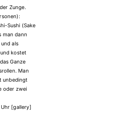
 der Zunge.
rsonen):
hi-Sushi (Sake
lls man dann
 und als
 und kostet
t das Ganze
usrollen. Man
st unbedingt
e oder zwei
Uhr [gallery]