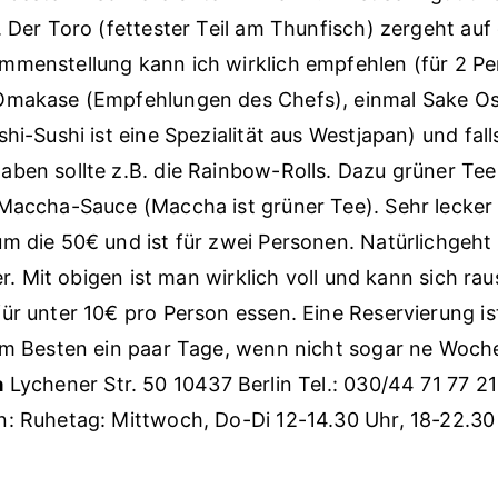
. Der Toro (fettester Teil am Thunfisch) zergeht auf
mmenstellung kann ich wirklich empfehlen (für 2 Pe
Omakase (Empfehlungen des Chefs), einmal Sake Os
shi-Sushi ist eine Spezialität aus Westjapan) und fa
ben sollte z.B. die Rainbow-Rolls. Dazu grüner Tee
Maccha-Sauce (Maccha ist grüner Tee). Sehr lecker
m die 50€ und ist für zwei Personen. Natürlichgeh
ger. Mit obigen ist man wirklich voll und kann sich ra
ür unter 10€ pro Person essen. Eine Reservierung i
Am Besten ein paar Tage, wenn nicht sogar ne Woch
a
Lychener Str. 50 10437 Berlin Tel.: 030/44 71 77 21
: Ruhetag: Mittwoch, Do-Di 12-14.30 Uhr, 18-22.30 