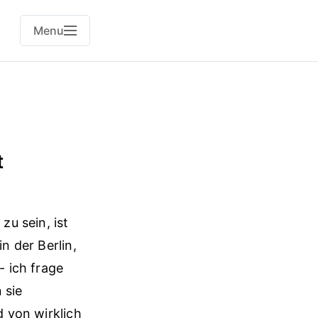
Menu
t
zu sein, ist
n der Berlin,
- ich frage
 sie
d von wirklich