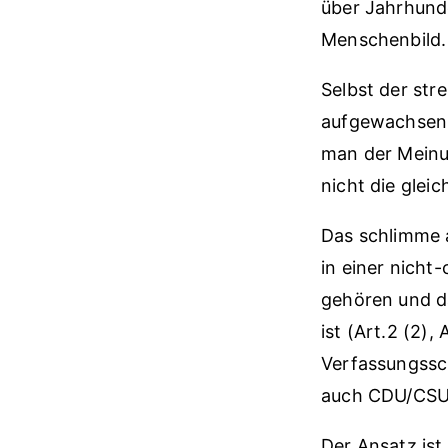
über Jahrhunde
Menschenbild.
Selbst der str
aufgewachsen i
man der Meinun
nicht die glei
Das schlimme a
in einer nicht
gehören und d
ist (Art.2 (2), 
Verfassungssc
auch CDU/CSU
Der Ansatz ist