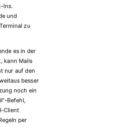
-Ins.
de und
 Terminal zu
nde es in der
t, kann Mails
t nur auf den
 weitaus besser
tzung noch ein
l”-Befehl,
l-Client
egeln per