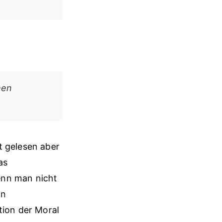
hen
t gelesen aber
as
enn man nicht
on
tion der Moral