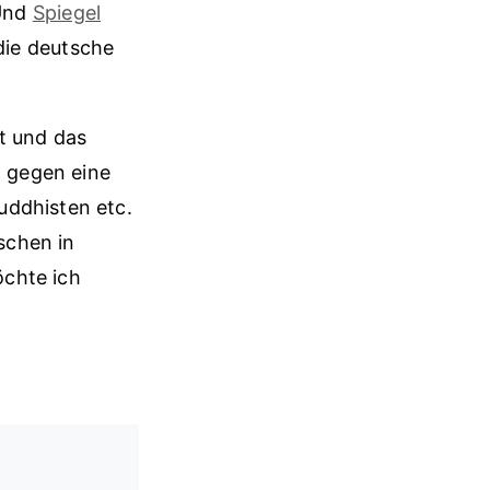
 Und
Spiegel
 die deutsche
t und das
z gegen eine
uddhisten etc.
nschen in
öchte ich