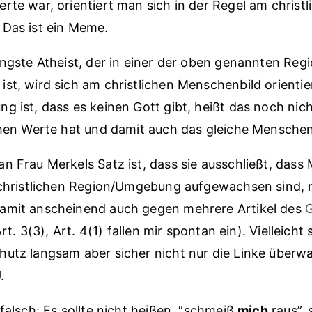
rte war, orientiert man sich in der Regel am christl
 Das ist ein Meme.
engste Atheist, der in einer der oben genannten Reg
st, wird sich am christlichen Menschenbild orientie
g ist, dass es keinen Gott gibt, heißt das noch nic
chen Werte hat und damit auch das gleiche Menschen
n Frau Merkels Satz ist, dass sie ausschließt, dass
-christlichen Region/Umgebung aufgewachsen sind, n
amit anscheinend auch gegen mehrere Artikel des
Art. 3(3), Art. 4(1) fallen mir spontan ein). Vielleicht 
hutz langsam aber sicher nicht nur die Linke überw
.
 falsch: Es sollte nicht heißen, “schmeiß
mich
raus”,