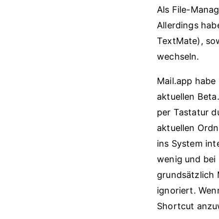
Als File-Manag
Allerdings hab
TextMate), so
wechseln.
Mail.app habe 
aktuellen Beta
per Tastatur d
aktuellen Ordn
ins System int
wenig und bei
grundsätzlich 
ignoriert. Wen
Shortcut anz