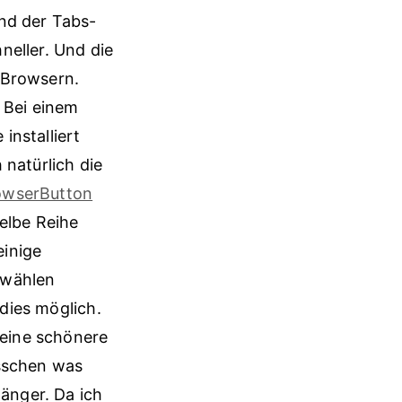
nd der Tabs-
neller. Und die
 Browsern.
 Bei einem
installiert
 natürlich die
owserButton
elbe Reihe
einige
nwählen
 dies möglich.
 eine schönere
isschen was
länger. Da ich