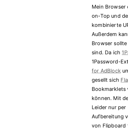
Mein Browser d
on-Top und der
kombinierte U
Außerdem kann 
Browser sollte
sind. Da ich
1P
1Password-Ext
for AdBlock
um
gesellt sich
Fl
Bookmarklets 
können. Mit d
Leider nur per
Aufbereitung 
von Flipboard 