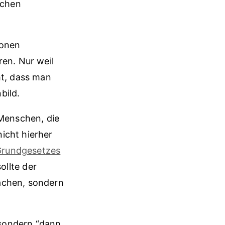
ichen
ionen
ren. Nur weil
ht, dass man
bild.
 Menschen, die
icht hierher
Grundgesetzes
sollte der
achen, sondern
 sondern “dann