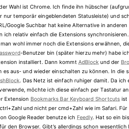
er Wahl ist Chrome. Ich finde ihn hübscher (aufgru
 nur temporär eingeblendeten Statusleiste) und sch
RL/Google Suchbar hat keine Alternative in anderen
ich relativ einfach die Extensions synchronisieren.
 man wohl immer noch die Extensions erwähnen, die 
assword
-Benutzer bin (später hierzu mehr) habe ich
ension installiert. Dann kommt
AdBlock
und der
Br
 es aus- und wieder einschalten zu können. In die s
ashBlock
. Das Netz ist einfach ruhiger damit. Da ich 
verwende, möchte ich diese einfach per Tastatur a
er Extension
Bookmarks Bar Keyboard Shortcuts
ist
 ctrl+Zahl und nicht per cmd+Zahl wie im Safari. Für
von Google Reader benutze ich
Feedly
. Hat so ein b
für den Browser. Gibt’s allerdings schon wesentlich 